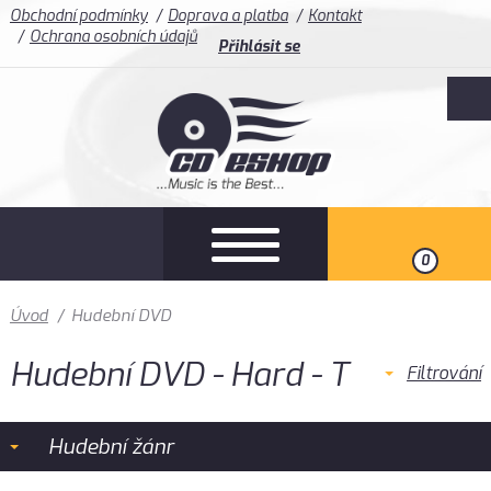
Obchodní podmínky
Doprava a platba
Kontakt
Ochrana osobních údajů
Přihlásit se
0
Úvod
/
Hudební DVD
Hudební DVD - Hard - T
Filtrování
Hudební žánr