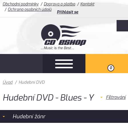
Obchodní podmínky
Doprava a platba
Kontakt
Ochrana osobních údajů
Přihlásit se
0
Úvod
/
Hudební DVD
Hudební DVD - Blues - Y
Filtrování
Hudební žánr