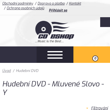
Obchodní podmínky
Doprava a platba
Kontakt
Ochrana osobních údajů
Přihlásit se
0
Úvod
/
Hudební DVD
Hudební DVD - Mluvené Slovo -
Y
Filtrování