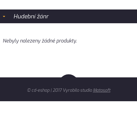
Hudební žánr
Nebyly nalezeny žádné produkty.
© cd-eshop | 2017 Vyrobilo studio
Matosoft