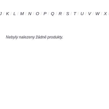
J
K
L
M
N
O
P
Q
R
S
T
U
V
W
X
Nebyly nalezeny žádné produkty.