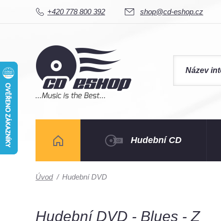
+420 778 800 392
shop@cd-eshop.cz
Hudební CD
Úvod
/
Hudební DVD
Hudební DVD - Blues - Z