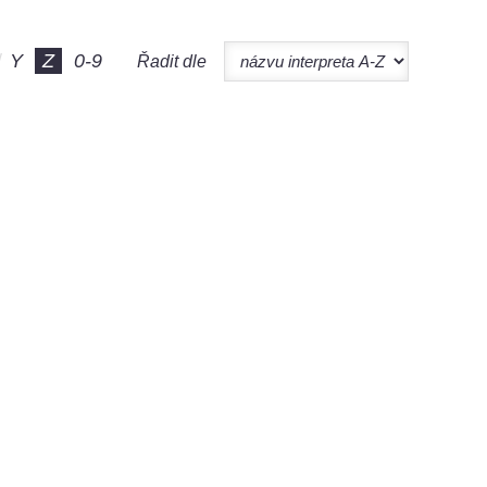
Y
Z
0-9
Řadit dle