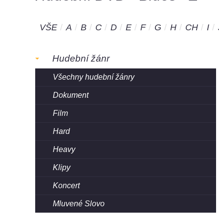
VŠE
A
B
C
D
E
F
G
H
CH
I
Hudební žánr
Všechny hudební žánry
Dokument
Film
Hard
Heavy
Klipy
Koncert
Mluvené Slovo