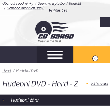
Obchodní podmínky
Doprava a platba
Kontakt
Ochrana osobních údajů
Přihlásit se
0
Úvod
/
Hudební DVD
Hudební DVD - Hard - Z
Filtrování
Hudební žánr