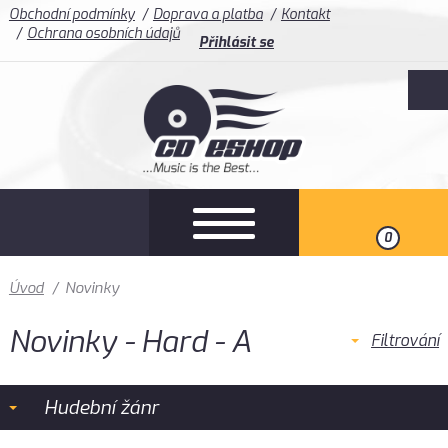
Obchodní podmínky
Doprava a platba
Kontakt
Ochrana osobních údajů
Přihlásit se
0
Úvod
/
Novinky
Novinky - Hard - A
Filtrování
Hudební žánr