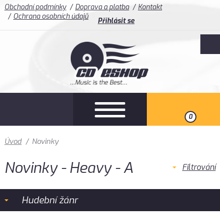
Obchodní podmínky
Doprava a platba
Kontakt
Ochrana osobních údajů
Přihlásit se
0
Úvod
/
Novinky
Novinky - Heavy - A
Filtrování
Hudební žánr