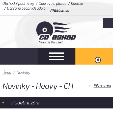
Obchodní podmínky
Doprava a platba
Kontakt
Ochrana osobních údajů
Přihlásit se
0
Úvod
/
Novinky
Novinky - Heavy - CH
Filtrování
Hudební žánr