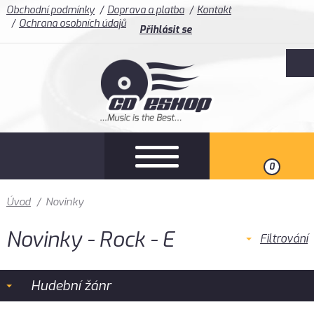
Obchodní podmínky
Doprava a platba
Kontakt
Ochrana osobních údajů
Přihlásit se
0
Úvod
/
Novinky
Novinky - Rock - E
Filtrování
Hudební žánr