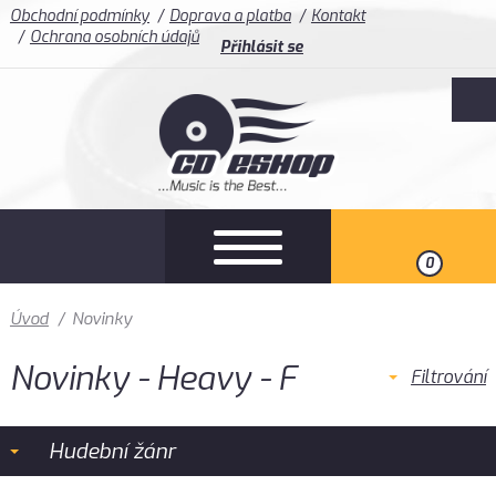
Obchodní podmínky
Doprava a platba
Kontakt
Ochrana osobních údajů
Přihlásit se
0
Úvod
/
Novinky
Novinky - Heavy - F
Filtrování
Hudební žánr