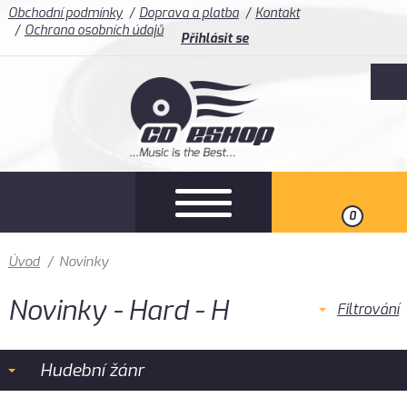
Obchodní podmínky
Doprava a platba
Kontakt
Ochrana osobních údajů
Přihlásit se
0
Úvod
/
Novinky
Novinky - Hard - H
Filtrování
Hudební žánr