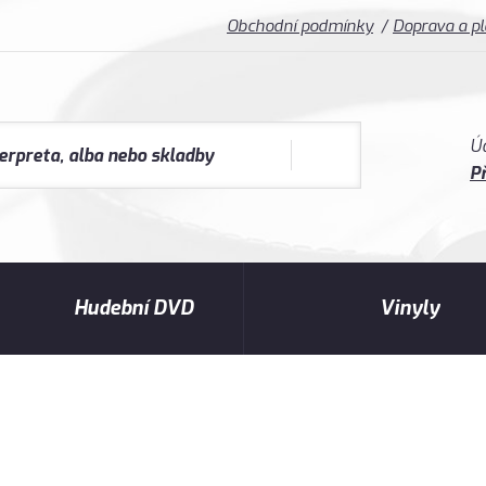
Obchodní podmínky
Doprava a p
Ú
Př
Hudební DVD
Vinyly