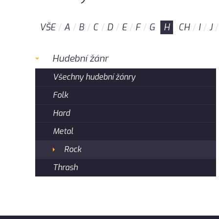
VŠE
A
B
C
D
E
F
G
H
CH
I
J
Hudební žánr
Všechny hudební žánry
Folk
Hard
Metal
Rock
Thrash