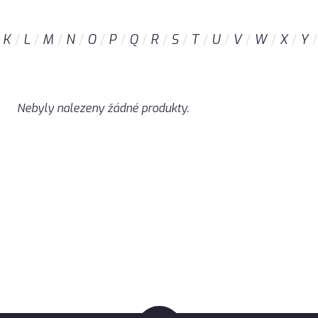
K
L
M
N
O
P
Q
R
S
T
U
V
W
X
Y
Nebyly nalezeny žádné produkty.