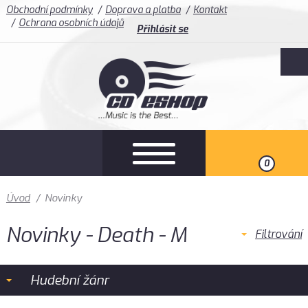
Obchodní podmínky
Doprava a platba
Kontakt
Ochrana osobních údajů
Přihlásit se
0
Úvod
/
Novinky
Novinky - Death - M
Filtrování
Hudební žánr