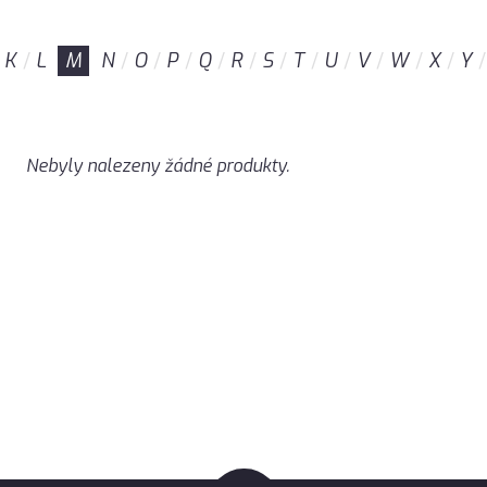
K
L
M
N
O
P
Q
R
S
T
U
V
W
X
Y
Nebyly nalezeny žádné produkty.