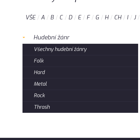
VŠE
A
B
C
D
E
F
G
H
CH
I
J
Hudební žánr
Všechny hudební žánry
Folk
Hard
Metal
Rock
Thrash