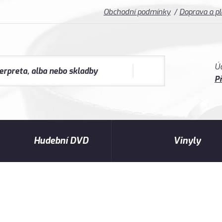
Obchodní podmínky
Doprava a p
Ú
Př
Hudební DVD
Vinyly