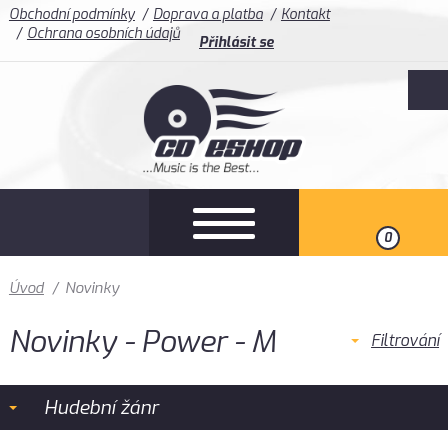
Obchodní podmínky
Doprava a platba
Kontakt
Ochrana osobních údajů
Přihlásit se
0
Úvod
/
Novinky
Novinky - Power - M
Filtrování
Hudební žánr