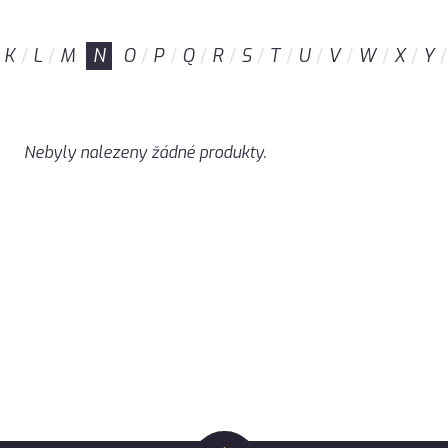
K
L
M
N
O
P
Q
R
S
T
U
V
W
X
Y
Nebyly nalezeny žádné produkty.