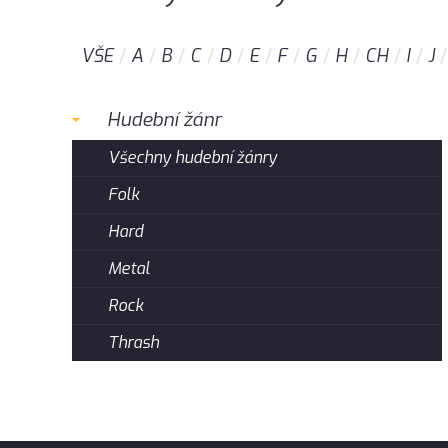
VŠE
A
B
C
D
E
F
G
H
CH
I
J
Hudební žánr
Všechny hudební žánry
Folk
Hard
Metal
Rock
Thrash