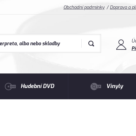
Obchodní podmínky
Doprava a p
Ú
Př
Hudební DVD
Vinyly