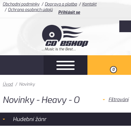
Obchodní podmínky
Doprava a platba
Kontakt
Ochrana osobních údajů
Přihlásit se
0
Úvod
/
Novinky
Novinky - Heavy - O
Filtrování
Hudební žánr