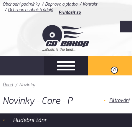
Obchodní podmínky
Doprava a platba
Kontakt
Ochrana osobních údajů
Přihlásit se
0
Úvod
/
Novinky
Novinky - Core - P
Filtrování
Hudební žánr