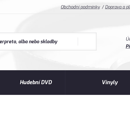
Obchodní podmínky
Doprava a p
Ú
Př
Hudební DVD
Vinyly