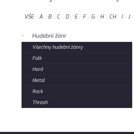
VŠE
A
B
C
D
E
F
G
H
CH
I
J
Hudební žánr
Všechny hudební žánry
Folk
Hard
Metal
Rock
Thrash