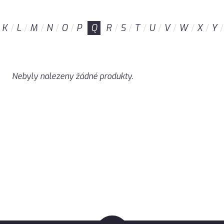
K
L
M
N
O
P
Q
R
S
T
U
V
W
X
Y
Nebyly nalezeny žádné produkty.