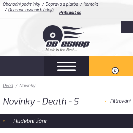
Obchodní podmínky
Doprava a platba
Kontakt
Ochrana osobních údajů
Přihlásit se
0
Úvod
/
Novinky
Novinky - Death - S
Filtrování
Hudební žánr