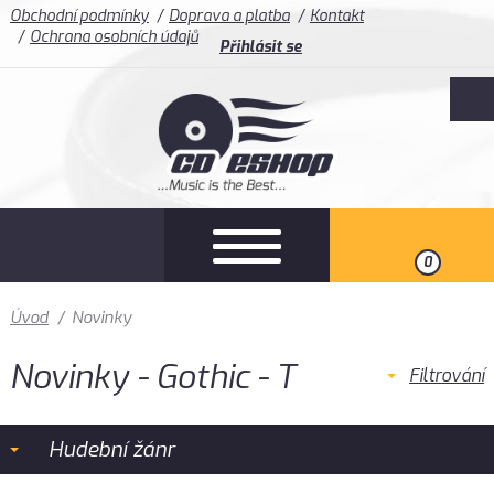
Obchodní podmínky
Doprava a platba
Kontakt
Ochrana osobních údajů
Přihlásit se
0
Úvod
/
Novinky
Novinky - Gothic - T
Filtrování
Hudební žánr