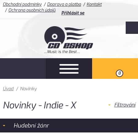
Obchodní podmínky
Doprava a platba
Kontakt
Ochrana osobních údajů
Přihlásit se
0
Úvod
/
Novinky
Novinky - Indie - X
Filtrování
Hudební žánr