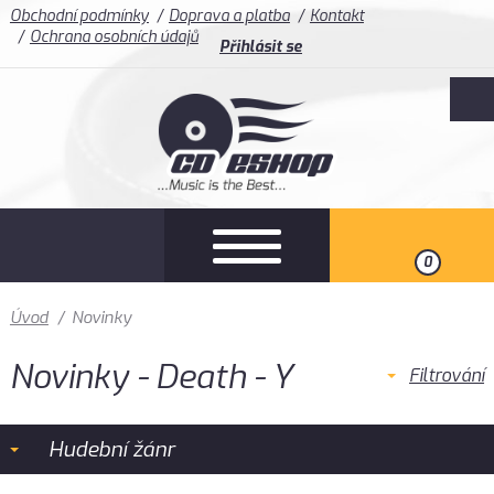
Obchodní podmínky
Doprava a platba
Kontakt
Ochrana osobních údajů
Přihlásit se
0
Úvod
/
Novinky
Novinky - Death - Y
Filtrování
Hudební žánr