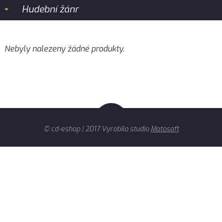
Hudební žánr
Nebyly nalezeny žádné produkty.
© cd-eshop | 2017 Vyrobilo studio
Matosoft