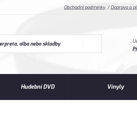
Obchodní podmínky
Doprava a p
Ú
Př
Hudební DVD
Vinyly