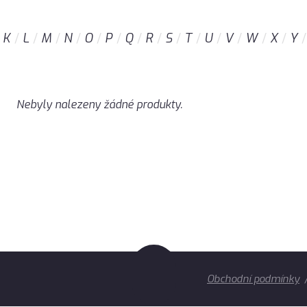
K
L
M
N
O
P
Q
R
S
T
U
V
W
X
Y
Nebyly nalezeny žádné produkty.
Obchodní podmínky