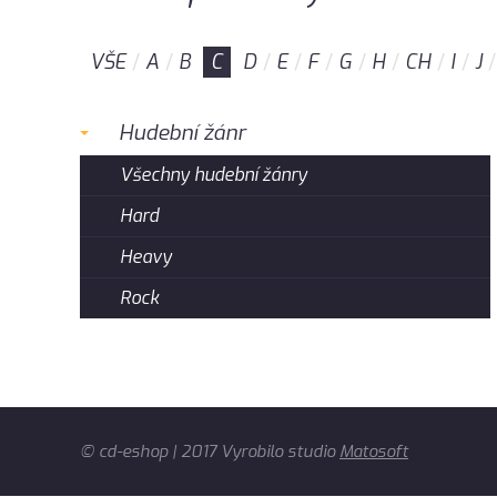
VŠE
A
B
C
D
E
F
G
H
CH
I
J
Hudební žánr
Všechny hudební žánry
Hard
Heavy
Rock
© cd-eshop | 2017 Vyrobilo studio
Matosoft