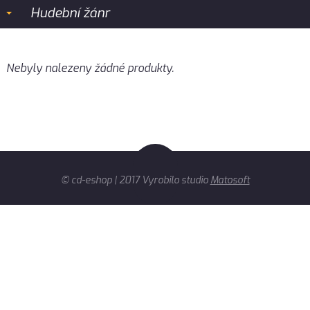
Hudební žánr
Nebyly nalezeny žádné produkty.
© cd-eshop | 2017 Vyrobilo studio
Matosoft