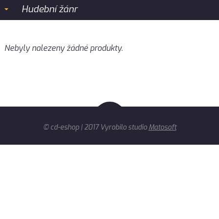
Hudební žánr
Nebyly nalezeny žádné produkty.
© cd-eshop | 2017 Vyrobilo studio
Matosoft