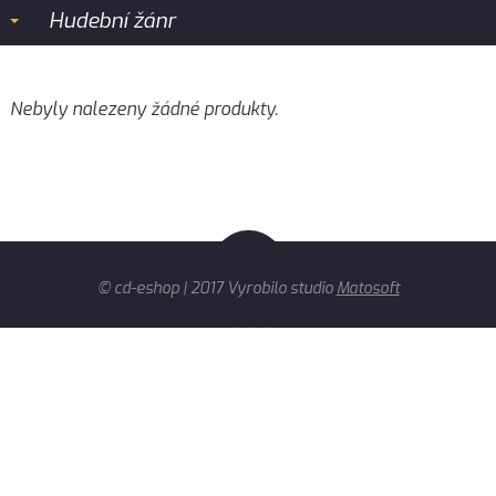
Hudební žánr
Nebyly nalezeny žádné produkty.
© cd-eshop | 2017 Vyrobilo studio
Matosoft