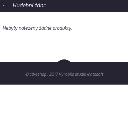
Hudební žánr
Nebyly nalezeny žádné produkty.
© cd-eshop | 2017 Vyrobilo studio
Matosoft