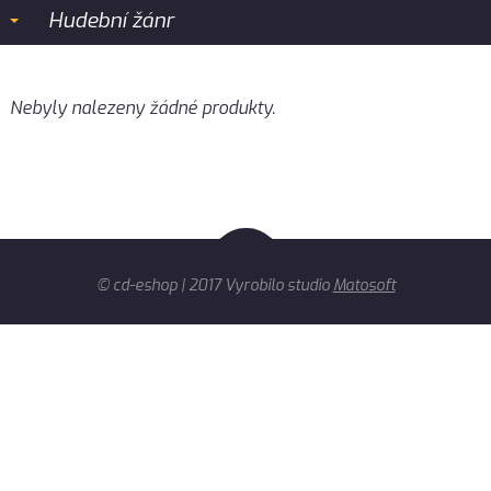
Hudební žánr
Nebyly nalezeny žádné produkty.
© cd-eshop | 2017 Vyrobilo studio
Matosoft