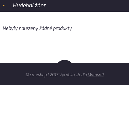
Hudební žánr
Nebyly nalezeny žádné produkty.
© cd-eshop | 2017 Vyrobilo studio
Matosoft