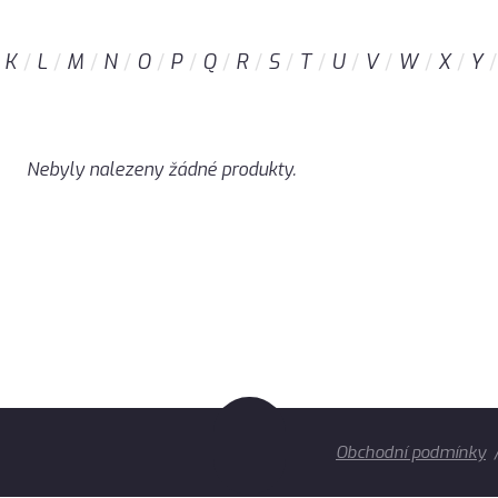
K
L
M
N
O
P
Q
R
S
T
U
V
W
X
Y
Nebyly nalezeny žádné produkty.
Obchodní podmínky