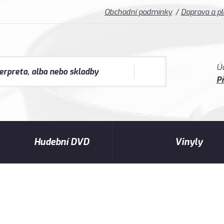
Obchodní podmínky
Doprava a p
Ú
Př
Hudební DVD
Vinyly