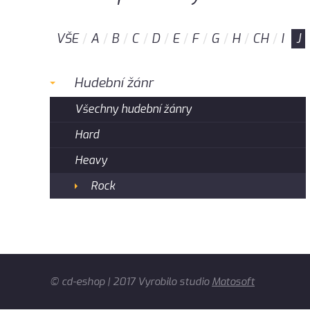
VŠE
A
B
C
D
E
F
G
H
CH
I
J
Hudební žánr
Všechny hudební žánry
Hard
Heavy
Rock
© cd-eshop | 2017 Vyrobilo studio
Matosoft