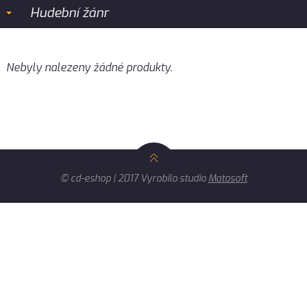
Hudební žánr
Nebyly nalezeny žádné produkty.
© cd-eshop | 2017 Vyrobilo studio
Matosoft