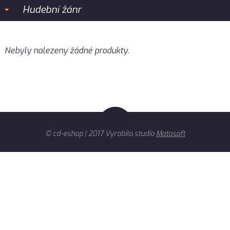
Hudební žánr
Nebyly nalezeny žádné produkty.
© cd-eshop | 2017 Vyrobilo studio
Matosoft