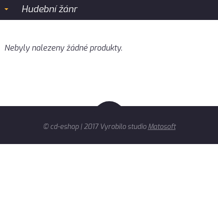
Hudební žánr
Nebyly nalezeny žádné produkty.
© cd-eshop | 2017 Vyrobilo studio
Matosoft