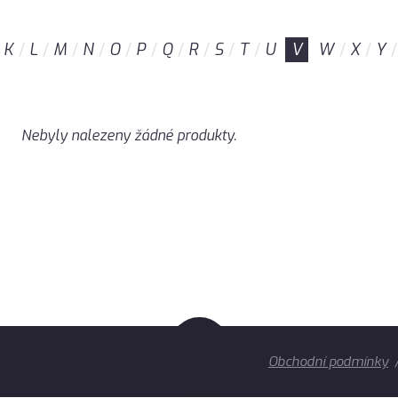
K
L
M
N
O
P
Q
R
S
T
U
V
W
X
Y
Nebyly nalezeny žádné produkty.
Obchodní podmínky