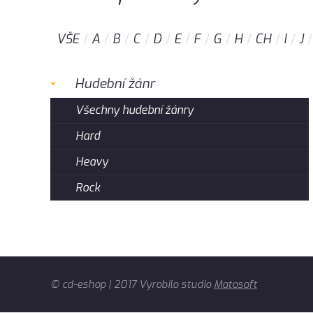
VŠE
A
B
C
D
E
F
G
H
CH
I
J
Hudební žánr
Všechny hudební žánry
Hard
Heavy
Rock
© cd-eshop | 2017 Vyrobilo studio
Matosoft