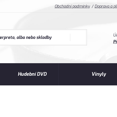
Obchodní podmínky
Doprava a p
Ú
Př
Hudební DVD
Vinyly