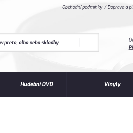
Obchodní podmínky
Doprava a p
Ú
Př
Hudební DVD
Vinyly