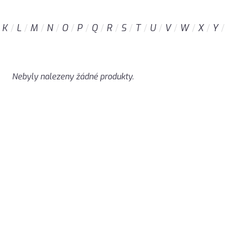
K
L
M
N
O
P
Q
R
S
T
U
V
W
X
Y
Nebyly nalezeny žádné produkty.