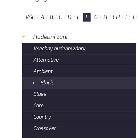
VŠE
A
B
C
D
E
F
G
H
CH
I
J
Hudební žánr
Všechny hudební žánry
Alternative
Ambient
Black
Blues
Core
Country
Crossover