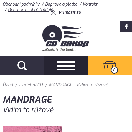
Obchodní podmínky
Doprava a platba
Kontakt
Ochrana osobních údajů
Přihlásit se
0
Úvod
/
Hudební CD
/
MANDRAGE - Vidím to růžově
MANDRAGE
Vidím to růžově