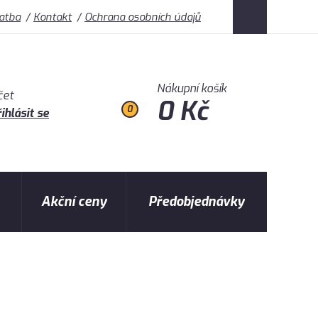
latba
Kontakt
Ochrana osobních údajů
Nákupní košík
čet
0 Kč
0
ihlásit se
Akční ceny
Předobjednávky