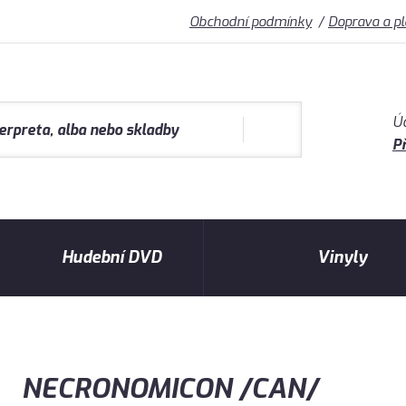
Obchodní podmínky
Doprava a p
Ú
Př
Hudební DVD
Vinyly
NECRONOMICON /CAN/