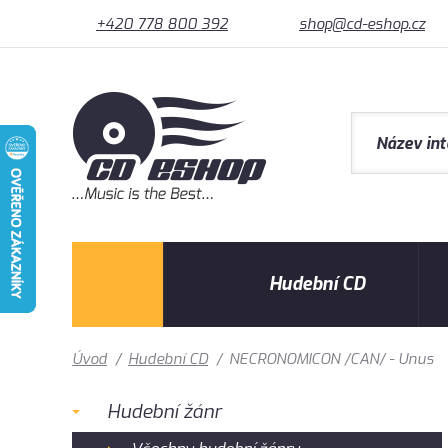
+420 778 800 392
shop@cd-eshop.cz
Hudební CD
Úvod
/
Hudební CD
/
NECRONOMICON /CAN/ - Unus
Hudební žánr