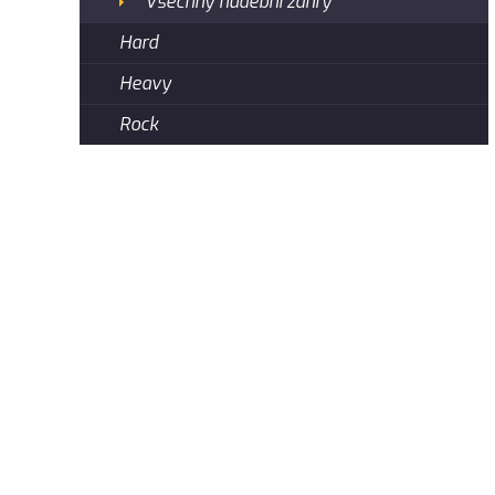
Všechny hudební žánry
Hard
Heavy
Rock