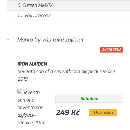
9. Cursed MMXIX
10. Vox Draconis
Mohlo by vás také zajímat
AKČNÍ CENA
IRON MAIDEN
Seventh son of a seventh son-digipack-reedice
2019
Skladem
249 Kč
Do košíku