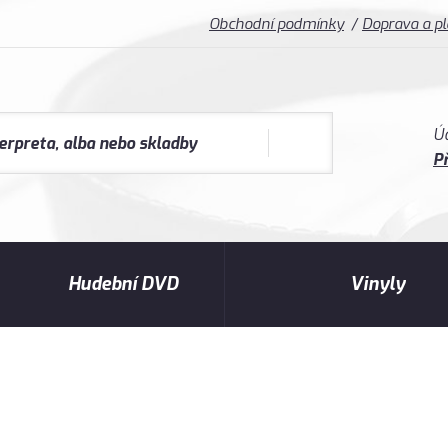
Obchodní podmínky
Doprava a p
Ú
Př
Hudební DVD
Vinyly