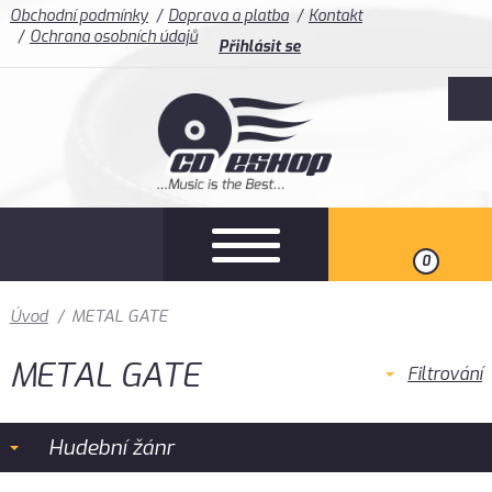
Obchodní podmínky
Doprava a platba
Kontakt
Ochrana osobních údajů
Přihlásit se
0
Úvod
/
METAL GATE
METAL GATE
Filtrování
Hudební žánr