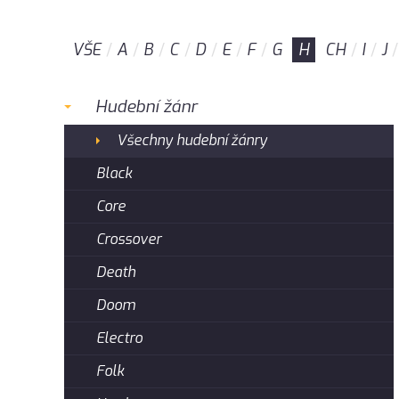
VŠE
A
B
C
D
E
F
G
H
CH
I
J
Hudební žánr
Všechny hudební žánry
Black
Core
Crossover
Death
Doom
Electro
Folk