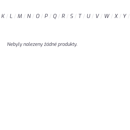
K
L
M
N
O
P
Q
R
S
T
U
V
W
X
Y
Nebyly nalezeny žádné produkty.