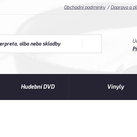
Obchodní podmínky
Doprava a p
Ú
Př
Hudební DVD
Vinyly