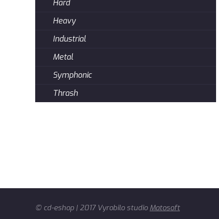
Hard
Heavy
Industrial
Metal
Symphonic
Thrash
© cd-eshop | 2017 Vyrobilo studio
Matosoft