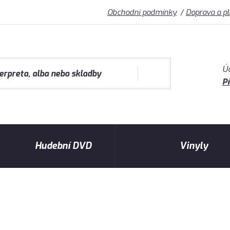
Obchodní podmínky
Doprava a p
Ú
Př
Hudební DVD
Vinyly