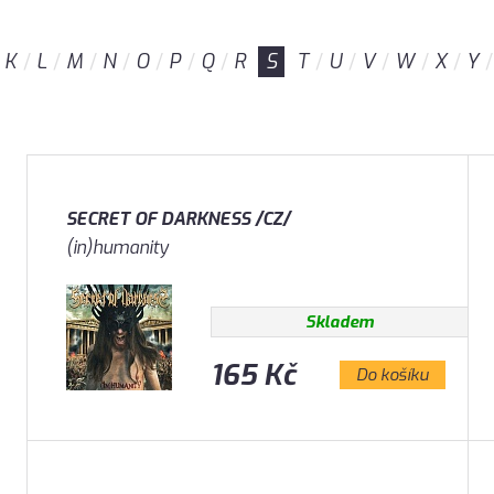
K
L
M
N
O
P
Q
R
S
T
U
V
W
X
Y
SECRET OF DARKNESS /CZ/
(in)humanity
Skladem
165 Kč
Do košíku