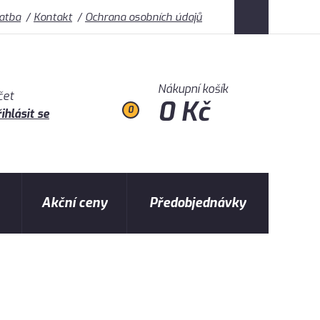
latba
Kontakt
Ochrana osobních údajů
Nákupní košík
čet
0 Kč
0
ihlásit se
Akční ceny
Předobjednávky