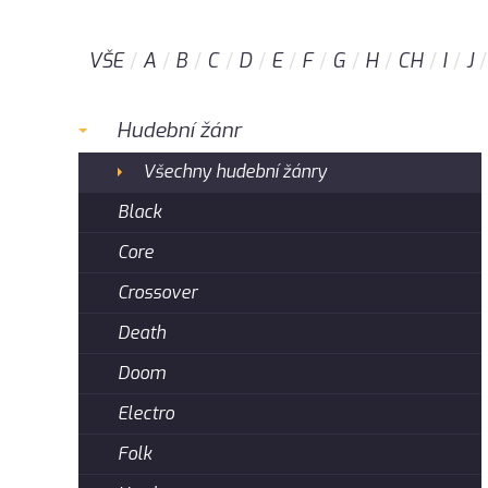
VŠE
A
B
C
D
E
F
G
H
CH
I
J
Hudební žánr
Všechny hudební žánry
Black
Core
Crossover
Death
Doom
Electro
Folk