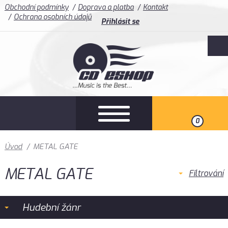
Obchodní podmínky
Doprava a platba
Kontakt
Ochrana osobních údajů
Přihlásit se
0
Úvod
/
METAL GATE
METAL GATE
Filtrování
Hudební žánr