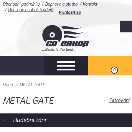
Obchodní podmínky
Doprava a platba
Kontakt
Ochrana osobních údajů
Přihlásit se
0
Úvod
/
METAL GATE
METAL GATE
Filtrování
Hudební žánr