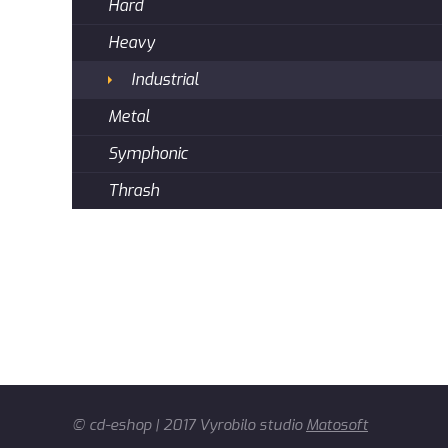
Hard
Heavy
Industrial
Metal
Symphonic
Thrash
© cd-eshop | 2017 Vyrobilo studio
Matosoft