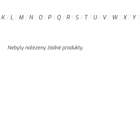
K
L
M
N
O
P
Q
R
S
T
U
V
W
X
Y
Nebyly nalezeny žádné produkty.