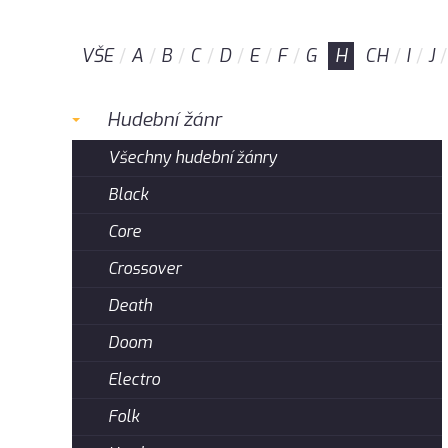
VŠE
A
B
C
D
E
F
G
H
CH
I
J
Hudební žánr
Všechny hudební žánry
Black
Core
Crossover
Death
Doom
Electro
Folk