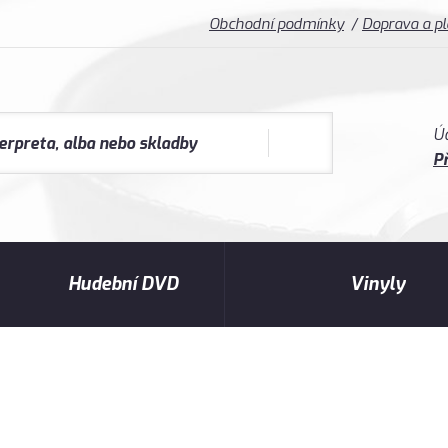
Obchodní podmínky
Doprava a p
Ú
Př
Hudební DVD
Vinyly