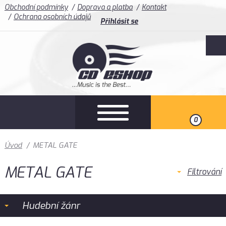
Obchodní podmínky
Doprava a platba
Kontakt
Ochrana osobních údajů
Přihlásit se
0
Úvod
/
METAL GATE
METAL GATE
Filtrování
Hudební žánr