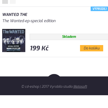
VÝPRODEJ
WANTED THE
The Wanted-ep-special edition
Skladem
199 Kč
Do košíku
© cd-eshop | 2017 Vyrobilo studio
Matosoft