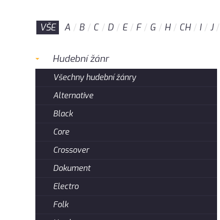
VŠE
A
B
C
D
E
F
G
H
CH
I
J
Hudební žánr
Všechny hudební žánry
Alternative
Black
Core
Crossover
Dokument
Electro
Folk