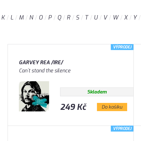
K
L
M
N
O
P
Q
R
S
T
U
V
W
X
Y
VÝPRODEJ
GARVEY REA /IRE/
Can´t stand the silence
Skladem
249 Kč
Do košíku
VÝPRODEJ