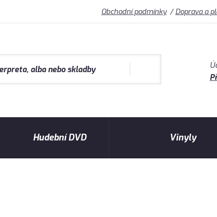
Obchodní podmínky
Doprava a p
Ú
Př
Hudební DVD
Vinyly