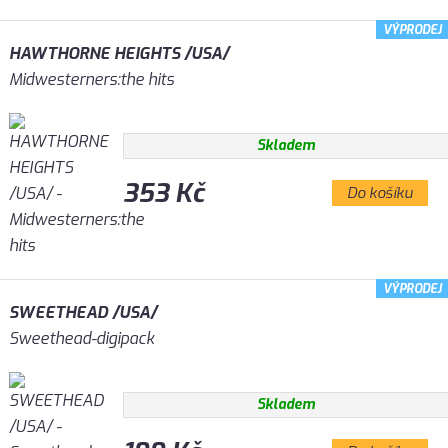
VÝPRODEJ
HAWTHORNE HEIGHTS /USA/
Midwesterners:the hits
Skladem
353 Kč
Do košíku
VÝPRODEJ
SWEETHEAD /USA/
Sweethead-digipack
Skladem